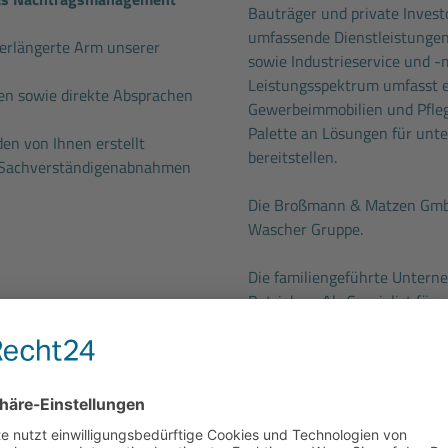
Bauträger und private Investo
umfassende Dienstleistungen
 verlängerte Arm unserer
sowie Industrieservice und -
Leistungsspektrum umfasst e
n sowie direkte Absprachen
Gewerbeimmobilien und Pfleg
Palette an Lösungen für unt
n von Ihnen erstellt
bereitstellen.
d Sachverständigenabnahmen
Die Broßmann & Matzen GmbH
Wascher Gruppe.
Die familiengeführte Untern
Betrieben. Als Spezialist für
itsumfeld mit erstklassigen
Gebäude- und Sicherheitstech
Norddeutschland bekannt, un
Leasing bis 4.000 € mit
Unsere 1.100 Beschäftigten 
günstigte Kaufoption nach
Industriekunden. Mit insges
sichern wir die Zukunft uns
H.v. 324 € pro Jahr und
gleichzeitig einen wichtigen