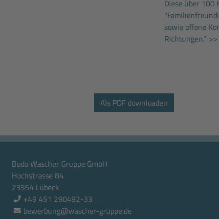
Diese über 100 
"Familienfreund
sowie offene Ko
Richtungen."
>> 
Bodo Wascher Gruppe GmbH
Hochstrasse 84
23554 Lübeck
+49 451 290492-33
bewerbung@wascher-gruppe.de