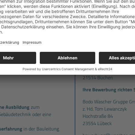
ersvorsorge
unserer Branche.
ellung
und leistungsgerechte
Kommen Sie zu uns und lerne
d fachspezifische Einarbeitung
auf Sie.
bekommen jederzeit fachliche
 Ansprechpartnern
inarprogramm
mit vielen
Standort:
Vorteilskarte
, mit der Sie
Broßmann & Matzen Gm
ekommen (z.B. bei Hagebau,
Am Hesterkamp 3
ulen etc.)
21514 Büchen
Ihre Bewerbung richten S
Bodo Wascher Gruppe G
ene Ausbildung
zum
z. Hd. Tom Lewanczyk
 Gebäudetechnik oder eine
Hochstraße 84
23554 Lübeck
serfahrung
in der Bauleitung