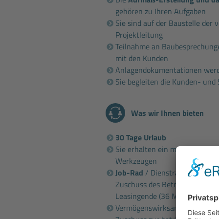
gehören zu Ihren Aufgaben
Sie sind auf der Baustelle der
Projektleitung
Teilnahme an Baubesprechunge
mit den Kunden
Anlagendokumentationen werde
Sie begleiten die Kunden- un
Was wir Ihnen bieten
30 Tage Urlaub
Sie erhalten ein modernes Arbe
Werkzeugen
Job-Rad
/ Dienstrad / E-Bike-
Zuschuss des Betriebs und ver
Leasingende (36 Monate)
Vermögenswirksame Leistung i.