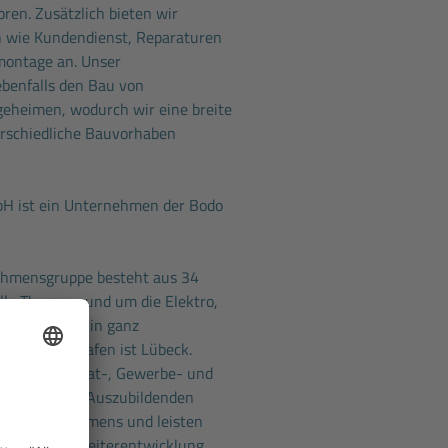
ren. Zusätzlich bieten wir
 wie Kundendienst, Reparaturen
montage an. Unser
benfalls den Bau von
eheimen, wodurch wir eine breite
erschiedliche Bauvorhaben
 ist ein Unternehmen der Bodo
ehmensgruppe besteht aus 34
 alle Themen rund um die Elektro,
nik sind wir in ganz
ser Heimathafen ist Lübeck.
betreuen Privat-, Gewerbe- und
amt über 220 Auszubildenden
eres Unternehmens und leisten
 Beitrag zur Weiterentwicklung