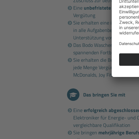
Zuschuss zur betrieblichen Alt
Eine
unbefristete Vollzeitanst
Vergütung
Sie erhalten eine intensive un
in alle Aufgabenbereiche und 
Unterstützung von erfahrenen
Das Bodo Wascher Gruppe
Sem
spannenden Fortbildungen
Sie erhalten die Bodo Wascher
jede Menge Vergünstigungen b
McDonalds, Joy Fitness, Fahrsch
Das bringen Sie mit
Eine
erfolgreich abgeschloss
Elektroniker für Energie- und
vergleichbare Qualifikation
Sie bringen
mehrjährige Beruf