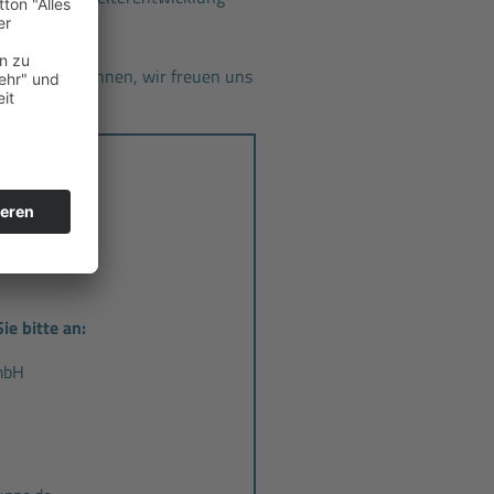
n Sie uns kennen, wir freuen uns
bH
ie bitte an:
mbH