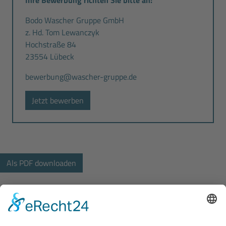
Bodo Wascher Gruppe GmbH
z. Hd. Tom Lewanczyk
Hochstraße 84
23554 Lübeck
bewerbung@wascher-gruppe.de
Jetzt bewerben
Bodo Wascher Gruppe GmbH