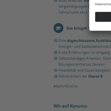
Bodo Wascher
Vorteilskarte
, 
Vergünstigungen (z.B. bei Hage
Fahrschulen etc.)
Das bringen Sie mit
Eine
abgeschlossene Ausbild
Energie- und Gebäudetechnik 
Erste Erfahrungen im Umgang 
Selbstständiges Arbeiten, Tea
lösungsorientiertes Denken
Flexibilität und Zuverlässigkei
Führerschein der
Klasse B
#KommZuUns
Wir auf Kununu: