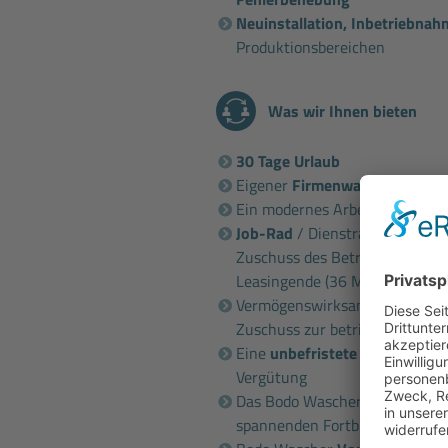
Neuinstallation, Inbetriebna
Produktionsbereichen
Was wir Ihnen bieten
30 Tage Urlaub
Eigener
Firmenwagen
Ein modernes Arbeitsumfeld m
Job-Rad
/ Dienstrad / E-Bike-
Zuschuss des Betriebs und ver
Leasingende (36 Monate)
Vermögenswirksame Leistung i.
Zuschuss zur betrieblichen Alt
Eine
unbefristete Vollzeitanst
Vergütung
Das Bodo Wascher Gruppe
Sem
spannenden Fortbildungen