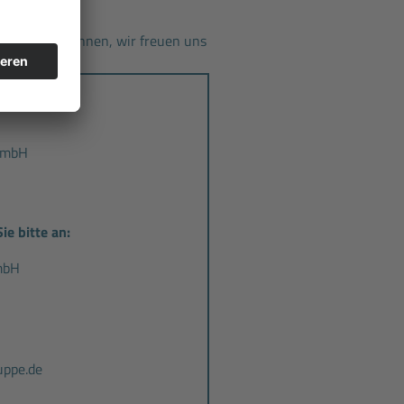
n Sie uns kennen, wir freuen uns
 GmbH
ie bitte an:
mbH
ppe.de