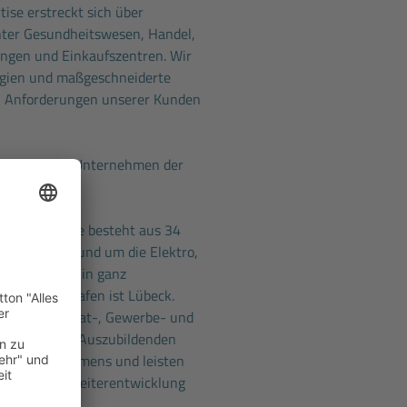
ise erstreckt sich über
nter Gesundheitswesen, Handel,
ungen und Einkaufszentren. Wir
ogien und maßgeschneiderte
n Anforderungen unserer Kunden
 GmbH ist ein Unternehmen der
ehmensgruppe besteht aus 34
 alle Themen rund um die Elektro,
nik sind wir in ganz
ser Heimathafen ist Lübeck.
betreuen Privat-, Gewerbe- und
amt über 220 Auszubildenden
eres Unternehmens und leisten
 Beitrag zur Weiterentwicklung