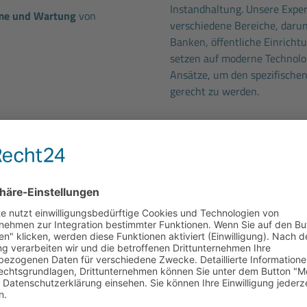
Instandhaltung. Unsere Expert
hme und Wartung
von
verschiedene Bereiche, daru
Banken, öffentliche Einricht
setzen auf moderne Technol
Ansätze, um den spezifische
gerecht zu werden.
Die Fritsche Elektrotechnik
Bodo Wascher Gruppe.
it erstklassigen Werkzeugen
Leasing bis 4.000 € mit
Die familiengeführte Untern
günstigte Kaufoption nach
Betrieben. Als Spezialist für
Gebäude- und Sicherheitstech
H.v. 324 € pro Jahr und
Norddeutschland bekannt, un
ersvorsorge
Unsere 1.100 Beschäftigten 
ellung
und leistungsgerechte
Industriekunden. Mit insges
sichern wir die Zukunft uns
inarprogramm
mit vielen
gleichzeitig einen wichtigen
unserer Branche.