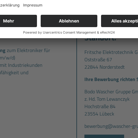
mit jeder Menge
bau, McDonalds, Joy Fitness,
Kommen Sie zu uns und lerne
auf Sie.
Standort:
ung
zum Elektroniker für
Fritsche Elektrotechnik
(m/w/d)
Oststraße 67
mit Industriekunden
22844 Norderstedt
mfähigkeit und
Ihre Bewerbung richten S
t
Bodo Wascher Gruppe G
z. Hd. Tom Lewanczyk
Hochstraße 84
23554 Lübeck
bewerbung@wascher-gru