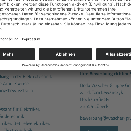
bekommen jederzeit fachliche
Kommen Sie zu uns und lerne
 Ansprechpartnern
auf Sie.
inarprogramm
mit vielen
Vorteilskarte
, mit der Sie
Standort:
ekommen (z.B. bei Hagebau,
ulen etc.)
ETG Elektro- und Gebäu
Molkereistraße 67
30826 Garbsen
Ihre Bewerbung richten S
dung i
n der Elektrotechnik
e Arbeitsweise
Bodo Wascher Gruppe G
ungsbewusstsein
z. Hd. Tom Lewanczyk
Hochstraße 84
23554 Lübeck
ssant für Elektriker,
bäudetechnik,
bewerbung@wascher-gru
triker, Betriebselektriker,
r Elektrotechnik,