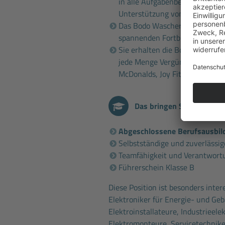
in alle Aufgabenbereiche und 
Unterstützung von erfahrenen
Das Bodo Wascher Gruppe
Sem
spannenden Fortbildungen
Sie erhalten die Bodo Wascher
jede Menge Vergünstigungen b
McDonalds, Joy Fitness, Fahrsch
Das bringen Sie mit
A
bgeschlossene Berufsausbil
Selbstständige und zuverlässig
Teamfähigkeit und Verantwort
Führerschein Klasse B
Diese Position ist besonders intere
Elektroniker für Energie- und Ge
Elektroinstallateure, Industrieelek
Elektromonteure, Servicetechnike