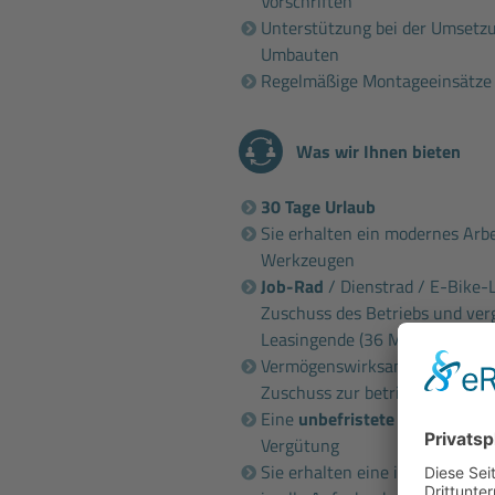
Vorschriften
Unterstützung bei der Umsetz
Umbauten
Regelmäßige Montageeinsätze
Was wir Ihnen bieten
30 Tage Urlaub
Sie erhalten ein modernes Arbe
Werkzeugen
Job-Rad
/ Dienstrad / E-Bike-
Zuschuss des Betriebs und ver
Leasingende (36 Monate)
Vermögenswirksame Leistung i.
Zuschuss zur betrieblichen Alt
Eine
unbefristete Vollzeitanst
Vergütung
Sie erhalten eine intensive un