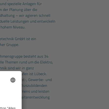
nd spezielle Anlagen für
n der Planung über die
dhaltung – wir agieren schnell
viduelle Leistungen und entwickeln
f hohem Niveau.
etechnik GmbH ist ein
her Gruppe.
ehmensgruppe besteht aus 34
 alle Themen rund um die Elektro,
nik sind wir in ganz
ser Heimathafen ist Lübeck.
betreuen Privat-, Gewerbe- und
amt über 220 Auszubildenden
eres Unternehmens und leisten
 Beitrag zur Weiterentwicklung