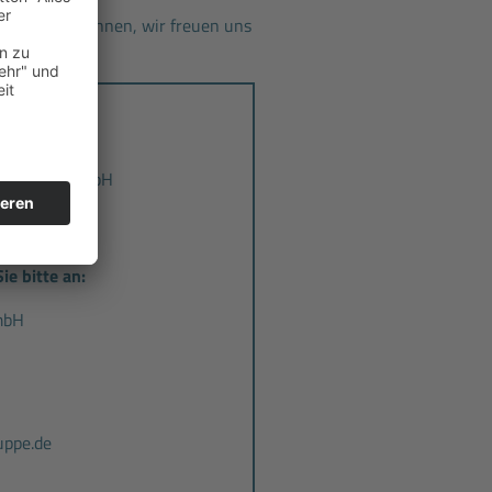
n Sie uns kennen, wir freuen uns
detechnik GmbH
ie bitte an:
mbH
ppe.de