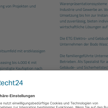
Warenpräsentationssysteme u
ung von Projekten und
Industrie und Gewerbe an. Vo
Umsetzung bis hin zur Instan
und zuverlässig, bieten indi
wirtschaftliche Lösungen au
Die ETG Elektro- und Gebäud
Unternehmen der Bodo Wasc
itsumfeld mit erstklassigen
Die familiengeführte Untern
Betrieben. Als Spezialist für
Leasing bis 4.000 € mit
Gebäude- und Sicherheitstech
günstigte Kaufoption nach
Norddeutschland bekannt, un
Unsere 1.100 Beschäftigten 
H.v. 324 € pro Jahr und
Industriekunden. Mit insges
ersvorsorge
sichern wir die Zukunft uns
ellung
und leistungsgerechte
gleichzeitig einen wichtigen
unserer Branche.
d fachspezifische Einarbeitung