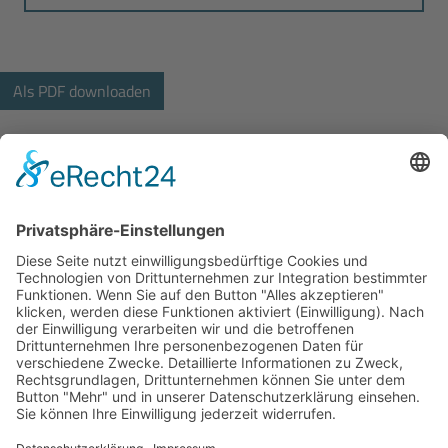
Bodo Wascher Gruppe GmbH
Hochstrasse 84
23554 Lübeck
+49 451 290492-33
bewerbung@wascher-gruppe.de