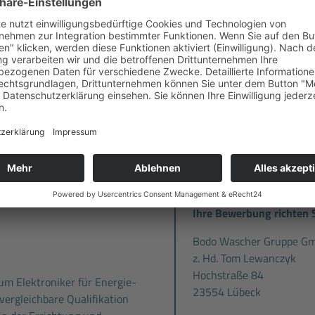
gleichzeitig einen wichtigen
H.v. 324 € pro Jahr und
unserer Branche.
ersvorsorge
ellung
und leistungsgerechte
Kommen Sie zu uns und lerne
auf Sie.
d fachspezifische Einarbeitung
bekommen jederzeit fachliche
Standort:
 Ansprechpartnern
inarprogramm
mit vielen
Fritsche Elektrotechnik
Vorteilskarte
, mit der Sie
Oststraße 67
ekommen (z.B. bei Hagebau,
22844 Norderstedt
ulen etc.)
Ihre Bewerbung richten S
Bodo Wascher Gruppe G
z. Hd. Tom Lewanczyk
Hochstraße 84
um Elektroniker für Energie-
23554 Lübeck
ergleichbare Qualifikation