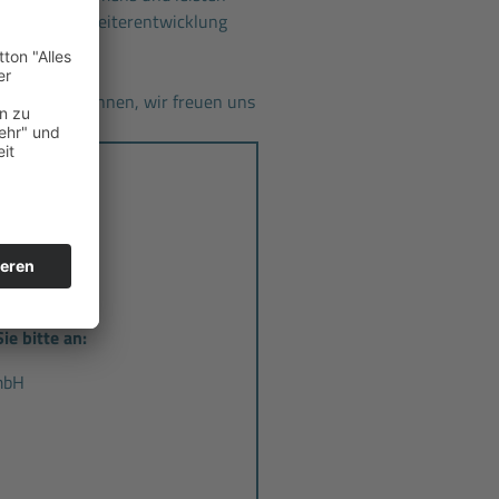
 Beitrag zur Weiterentwicklung
n Sie uns kennen, wir freuen uns
 GmbH
ie bitte an:
mbH