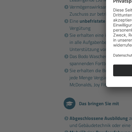
Vermögenswirksame Leistung i.
Zuschuss zur betrieblichen Alt
Eine
unbefristete Vollzeitanst
Vergütung
Sie erhalten eine intensive un
in alle Aufgabenbereiche und 
Unterstützung von erfahrenen
Das Bodo Wascher Gruppe
Sem
spannenden Fortbildungen
Sie erhalten die Bodo Wascher
jede Menge Vergünstigungen b
McDonalds, Joy Fitness, Fahrsch
Das bringen Sie mit
Abgeschlossene Ausbildung
z
und Gebäudetechnik oder eine v