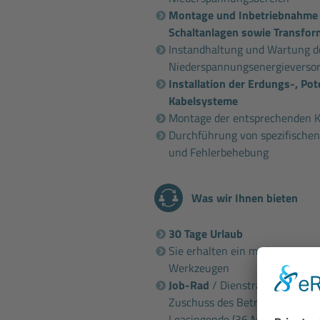
Montage und Inbetriebnahme
Schaltanlagen sowie Transfor
Instandhaltung und Wartung de
Niederspannungsenergieverso
Installation der Erdungs-, Pot
Kabelsysteme
Montage der entsprechenden K
Durchführung von spezifischen
und Fehlerbehebung
Was wir Ihnen bieten
30 Tage Urlaub
Sie erhalten ein modernes Arbe
Werkzeugen
Job-Rad
/ Dienstrad / E-Bike-
Zuschuss des Betriebs und ver
Leasingende (36 Monate)