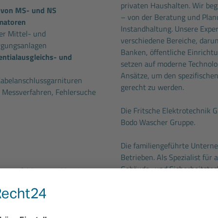
privaten Haushalten. Wir be
 von MS- und NS
– von der Beratung und Plan
matoren
Instandhaltung. Unsere Expert
r Mittel- und
verschiedene Bereiche, daru
rgungsanlagen
Banken, öffentliche Einricht
entialausgleichs- und
setzen auf moderne Technol
Ansätze, um den spezifische
abelanschlussgarnituren
gerecht zu werden.
 Messverfahren, Fehlersuche
Die Fritsche Elektrotechnik
Bodo Wascher Gruppe.
Die familiengeführte Untern
Betrieben. Als Spezialist für
Gebäude- und Sicherheitstech
itsumfeld mit erstklassigen
Norddeutschland bekannt, un
Unsere 1.100 Beschäftigten 
Leasing bis 4.000 € mit
Industriekunden. Mit insges
günstigte Kaufoption nach
sichern wir die Zukunft uns