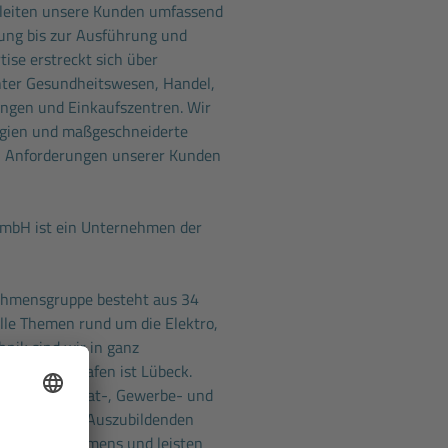
gleiten unsere Kunden umfassend
ung bis zur Ausführung und
ise erstreckt sich über
nter Gesundheitswesen, Handel,
ungen und Einkaufszentren. Wir
ogien und maßgeschneiderte
n Anforderungen unserer Kunden
 GmbH ist ein Unternehmen der
ehmensgruppe besteht aus 34
 alle Themen rund um die Elektro,
nik sind wir in ganz
ser Heimathafen ist Lübeck.
betreuen Privat-, Gewerbe- und
amt über 220 Auszubildenden
eres Unternehmens und leisten