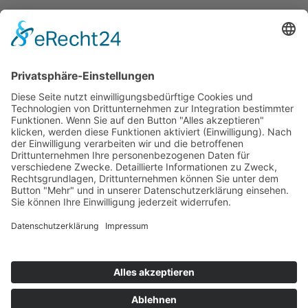
Bodo Wascher Gruppe GmbH
Hochstrasse 84
23554 Lübeck
+49 451 290492-33
bewerbung@wascher-gruppe.de
IMPRESSUM
DATENSCHUTZ