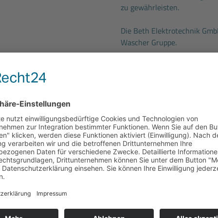
zu gewährleisten.
Die Beth Elektrotechnik Gmb
Wascher Gruppe.
Mitnahme nach Hause
Die familiengeführte Untern
itsumfeld mit erstklassigen
Betrieben. Als Spezialist für
Gebäude- und Sicherheitstech
Leasing bis 4.000 € mit
Norddeutschland bekannt, un
günstigte Kaufoption nach
Unsere 1.100 Beschäftigten 
Industriekunden. Mit insges
H.v. 324 € pro Jahr und
sichern wir die Zukunft uns
ersvorsorge
gleichzeitig einen wichtigen
ellung
und leistungsgerechte
unserer Branche.
inarprogramm
mit vielen
Kommen Sie zu uns und lerne
auf Sie.
Vorteilskarte
, mit der Sie
ekommen (z.B. bei Hagebau,