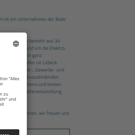
H ist ein Unternehmen der Bodo
ehmensgruppe besteht aus 34
 alle Themen rund um die Elektro,
nik sind wir in ganz
ser Heimathafen ist Lübeck.
betreuen Privat-, Gewerbe- und
amt über 220 Auszubildenden
eres Unternehmens und leisten
 Beitrag zur Weiterentwicklung
n Sie uns kennen, wir freuen uns