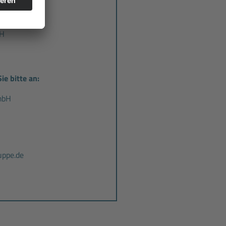
bH
ie bitte an:
mbH
ppe.de