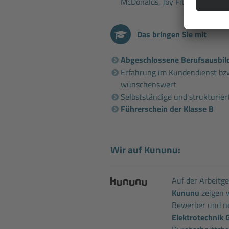
McDonalds, Joy Fitness, Fahrsch
Das bringen Sie mit
Abgeschlossene Berufsausbil
Erfahrung im Kundendienst bzw
wünschenswert
Selbstständige und strukturier
Führerschein der Klasse B
Wir auf Kununu:
Auf der Arbeitg
Kununu
zeigen w
Bewerber und ne
Elektrotechnik