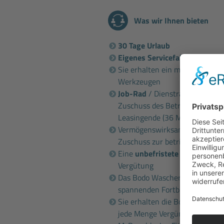
Was wir Ihnen bieten
30 Tage Urlaub
Eigenes Servicefahrzeug
zur 
Sie erhalten ein modernes Arbe
Werkzeugen
Job-Rad
/ Dienstrad / E-Bike-
Zuschuss des Betriebs und ver
Leasingende (36 Monate)
Vermögenswirksame Leistung i.
Zuschuss zur betrieblichen Alt
Eine
unbefristete Vollzeitanst
Vergütung
Das Bodo Wascher Gruppe
Sem
spannenden Fortbildungen
Sie erhalten die Bodo Wascher
jede Menge Vergünstigungen b