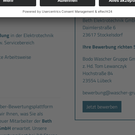
ulen etc.)
Standort:
Beth Elektrotechnik Gm
Daimlerstraße 6
23617 Stockelsdorf
dung
in der Elektrotechnik
. Servicebereich
Ihre Bewerbung richten S
te Arbeitsweise
Bodo Wascher Gruppe G
z. Hd. Tom Lewanczyk
Hochstraße 84
23554 Lübeck
bewerbung@wascher-gru
eber-Bewertungsplattform
Jetzt bewerben
ir Ihnen, was Sie als
uer Mitarbeiter der
Beth
 GmbH
erwartet. Unsere