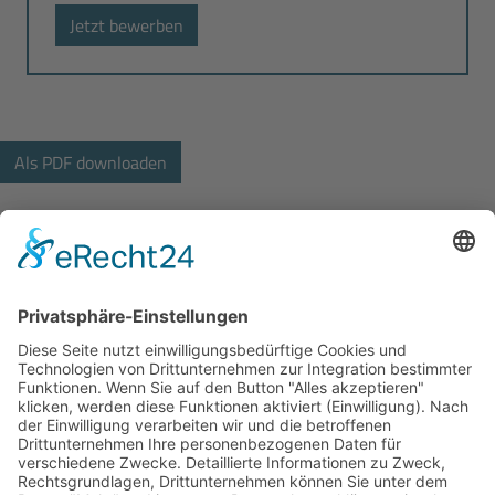
Jetzt bewerben
Bodo Wascher Gruppe GmbH
Hochstrasse 84
23554 Lübeck
+49 451 290492-33
bewerbung@wascher-gruppe.de