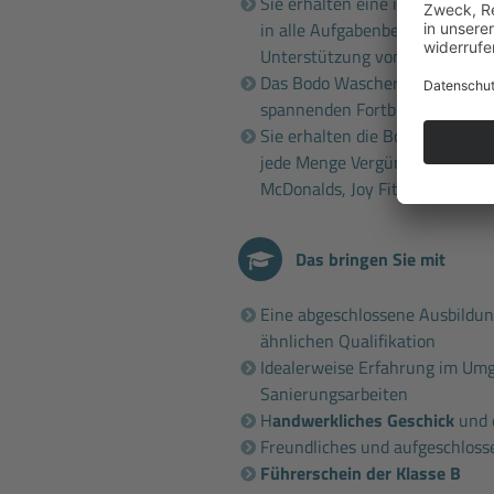
Sie erhalten eine intensive un
in alle Aufgabenbereiche und 
Unterstützung von erfahrenen
Das Bodo Wascher Gruppe
Sem
spannenden Fortbildungen
Sie erhalten die Bodo Wascher
jede Menge Vergünstigungen b
McDonalds, Joy Fitness, Fahrsch
Das bringen Sie mit
Eine abgeschlossene Ausbildun
ähnlichen Qualifikation
Idealerweise Erfahrung im Um
Sanierungsarbeiten
H
andwerkliches Geschick
und 
Freundliches und aufgeschloss
Führerschein der Klasse B