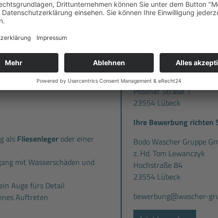
d fachspezifische Einarbeitung
Kommen Sie zu uns und lerne
bekommen jederzeit fachliche
auf Sie.
 Ansprechpartnern
inarprogramm
mit vielen
Standort:
Vorteilskarte
, mit der Sie
ekommen (z.B. bei Hagebau,
Trocmes GmbH
ulen etc.)
Posener Straße 1
23554 Lübeck
Ihre Bewerbung richten S
g als
Fliesenleger
oder einer
Bodo Wascher Gruppe G
z. Hd. Tom Lewanczyk
gang mit Wasserschäden und
Hochstraße 84
23554 Lübeck
ein Auge fürs Detail
bewerbung@wascher-gru
enes Auftreten