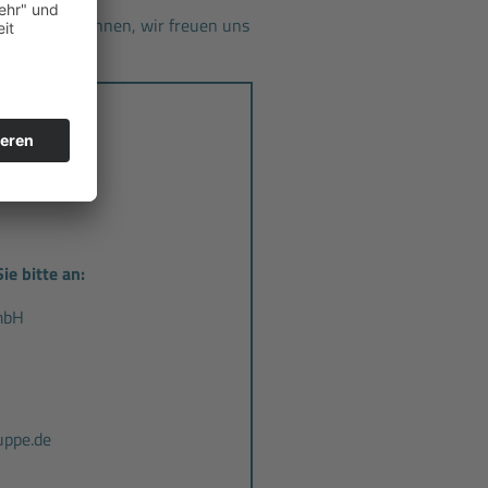
n Sie uns kennen, wir freuen uns
ie bitte an:
mbH
ppe.de