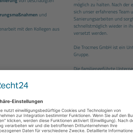
anierung
von beschädigten
möglich zu halten. Nach der
sich unser erfahrenes Team u
erungsmaßnahmen
und
Sanierungsarbeiten und sorgt
schnellstmöglich wieder in i
arbeit mit den Kollegen aus
versetzt werden.
Die Trocmes GmbH ist ein U
Gruppe.
Die familiengeführte Untern
Betrieben. Als Spezialist für
gen
auch zur Mitnahme nach
Gebäude- und Sicherheitstech
 aus
Norddeutschland bekannt, un
it erstklassigen Werkzeugen
Unsere 1.100 Beschäftigten 
easing bis 4.000 € mit
Industriekunden. Mit insges
günstigte Kaufoption nach
sichern wir die Zukunft uns
gleichzeitig einen wichtigen
H.v. 324 € pro Jahr und
unserer Branche.
ersvorsorge