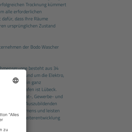
 erfolgreichen Trocknung kümmert
m alle erforderlichen
 dafür, dass Ihre Räume
hren ursprünglichen Zustand
nternehmen der Bodo Wascher
ehmensgruppe besteht aus 34
 alle Themen rund um die Elektro,
nik sind wir in ganz
ser Heimathafen ist Lübeck.
betreuen Privat-, Gewerbe- und
amt über 220 Auszubildenden
eres Unternehmens und leisten
 Beitrag zur Weiterentwicklung