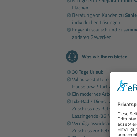
Fachgerechte
Reparatur und S
Flächen
Beratung von Kunden zu
Sani
individuellen Lösungen
Enger Austausch und Zusammen
anderen Gewerken
Was wir Ihnen bieten
30 Tage Urlaub
Vollausgestatteten
Firmenwa
Hause bzw. Start von zuhause
Ein modernes Arbeitsumfeld m
Job-Rad
/ Dienstrad / E-Bike-L
Zuschuss des Betriebs und ver
Leasingende (36 Monate)
Vermögenswirksame Leistung i.
Zuschuss zur betrieblichen Alt