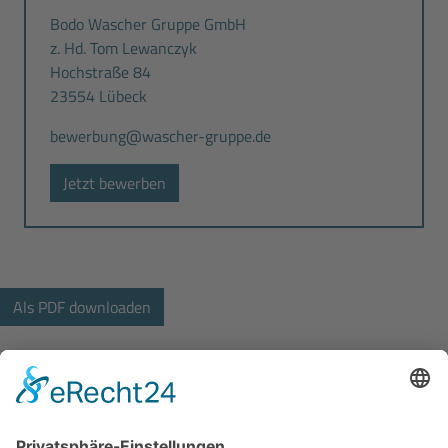
Bodo Wascher Gruppe GmbH
z. Hd. Tom Lewanczyk
Hochstraße 84
23554 Lübeck
bewerbung@wascher-gruppe.de
Jetzt bewerben
Bodo Wascher Gruppe GmbH
Hochstrasse 84