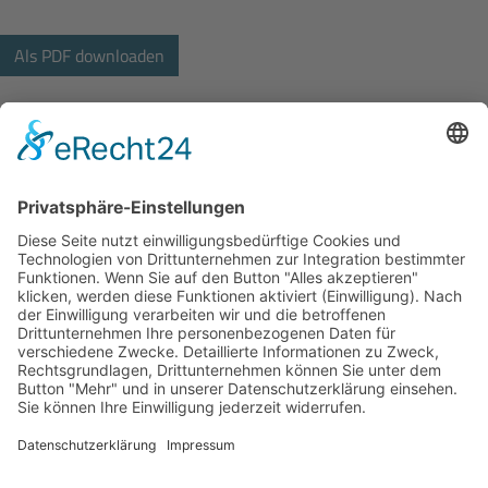
Bodo Wascher Gruppe GmbH
Hochstrasse 84
23554 Lübeck
+49 451 290492-33
bewerbung@wascher-gruppe.de