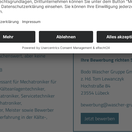
B. bei Hagebau, McDonalds,
Standort:
Kohlhoff Gebäudetechni
Reepschlägerstraße 25
usbildung
in dem Bereich
23556 Lübeck
mpenanlagenbau
schenswert, aber keine
Ihre Bewerbung richten S
 B
Bodo Wascher Gruppe G
z. Hd. Tom Lewanczyk
ressant für Mechatroniker für
Hochstraße 84
Kälteanlagentechniker,
23554 Lübeck
atroniker, Servicetechniker
hatroniker,
bewerbung@wascher-gru
r, Meister sowie Bewerber
erfahrung in der Kälte-,
Jetzt bewerben