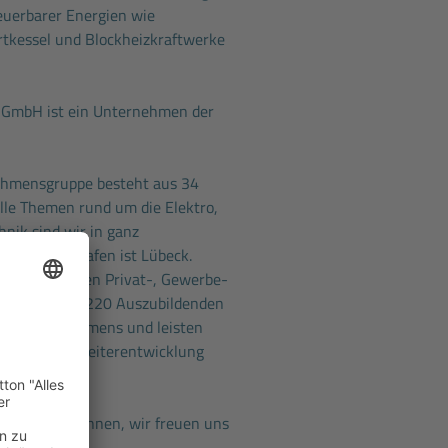
euerbarer Energien wie
kessel und Blockheizkraftwerke
 GmbH ist ein Unternehmen der
ehmensgruppe besteht aus 34
 alle Themen rund um die Elektro,
nik sind wir in ganz
ser Heimathafen ist Lübeck.
igten betreuen Privat-, Gewerbe-
sgesamt über 220 Auszubildenden
eres Unternehmens und leisten
 Beitrag zur Weiterentwicklung
n Sie uns kennen, wir freuen uns