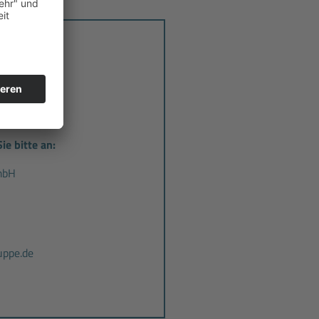
k GmbH
ie bitte an:
mbH
ppe.de