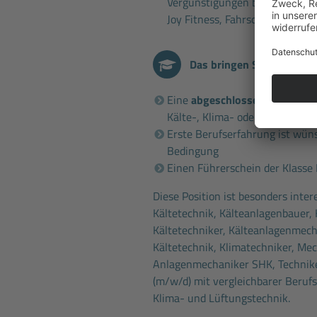
Vergünstigungen bekommen (z.
Joy Fitness, Fahrschulen etc.)
Das bringen Sie mit
Eine
abgeschlossene Berufsa
Kälte-, Klima- oder Wärmepu
Erste Berufserfahrung ist wün
Bedingung
Einen Führerschein der Klasse
Diese Position ist besonders inte
Kältetechnik, Kälteanlagenbauer, 
Kältetechniker, Kälteanlagenmech
Kältetechnik, Klimatechniker, Mec
Anlagenmechaniker SHK, Technike
(m/w/d) mit vergleichbarer Berufs
Klima- und Lüftungstechnik.