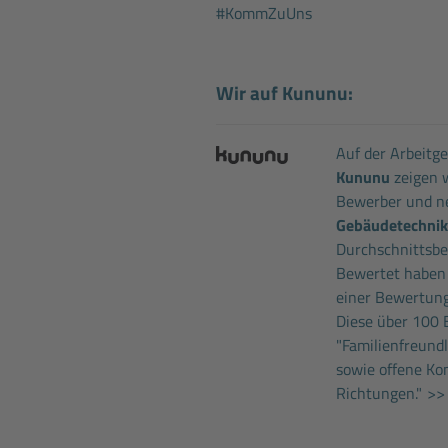
#KommZuUns
Wir auf Kununu:
Auf der Arbeitg
Kununu
zeigen w
Bewerber und ne
Gebäudetechni
Durchschnittsbew
Bewertet haben
einer Bewertung
Diese über 100 
"Familienfreund
sowie offene Ko
Richtungen."
>> 