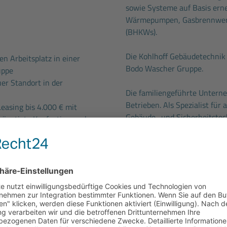
sowie Systeme auf Basis ern
Wärmepumpen, Gasbrennwert
(BHKWs).
Die Kohlhoff Gebäudetechnik
en Arbeitsplatz in einer
Bodo Wascher Gruppe.
uppe
er Standort in der
Die familiengeführte Untern
Betrieben. Als Spezialist für
Leasing bis 4.000 € mit
Gebäude- und Sicherheitstech
günstigte Kaufoption nach
Norddeutschland bekannt, un
Unsere knapp 1.100 Beschäft
H.v. 324 € pro Jahr und
und Industriekunden. Mit in
ersvorsorge
sichern wir die Zukunft uns
ellung
und leistungsgerechte
gleichzeitig einen wichtigen
unserer Branche.
inarprogramm
mit vielen
Kommen Sie zu uns und lerne
mit der Sie jede Menge
auf Sie.