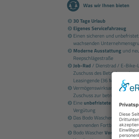
Was wir Ihnen bieten
30 Tage Urlaub
Eigenes Servicefahrzeug
Einen sicheren und unbefristet
wachsenden Unternehmensgr
Moderne Ausstattung
und neu
Reepschlägestraße
Job-Rad
/ Dienstrad / E-Bike-
Zuschuss des Betriebs und ver
Leasingende (36 Monate)
Vermögenswirksame Leistung i.
Zuschuss zur betrieblichen Alt
Eine
unbefristete Vollzeitanst
Vergütung
Das Bodo Wascher Gruppe
Sem
spannenden Fortbildungen
Bodo Wascher
Vorteilskarte
, 