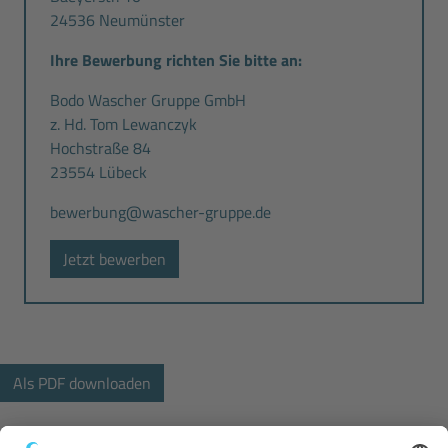
24536 Neumünster
Ihre Bewerbung richten Sie bitte an:
Bodo Wascher Gruppe GmbH
z. Hd. Tom Lewanczyk
Hochstraße 84
23554 Lübeck
bewerbung@wascher-gruppe.de
Jetzt bewerben