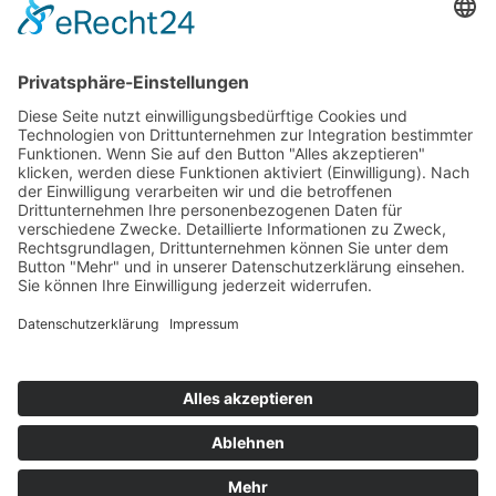
Bodo Wascher Gruppe GmbH
Hochstrasse 84
23554 Lübeck
+49 451 290492-33
bewerbung@wascher-gruppe.de
IMPRESSUM
DATENSCHUTZ
HINWEISE FÜR BEWERBER
COOKIE-EINSTELLUNGEN