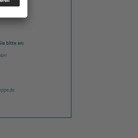
ie bitte an:
mbH
ppe.de