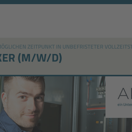
GLICHEN ZEITPUNKT IN UNBEFRISTETER VOLLZEITST
KER (M/W/D)