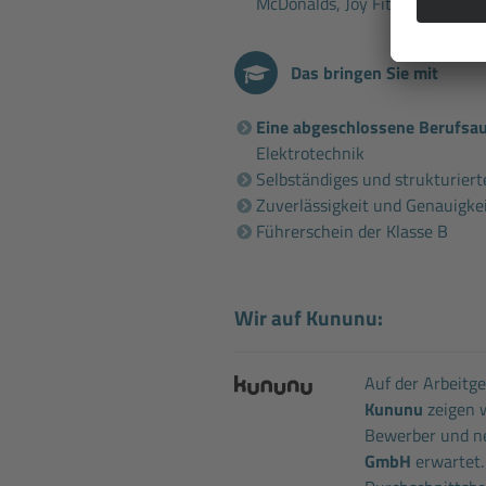
McDonalds, Joy Fitness, Fahrsch
Das bringen Sie mit
Eine abgeschlossene Berufsa
Elektrotechnik
Selbständiges und strukturiert
Zuverlässigkeit und Genauigke
Führerschein der Klasse B
Wir auf Kununu:
Auf der Arbeitg
Kununu
zeigen w
Bewerber und ne
GmbH
erwartet.