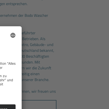
gen entsprechen.
nternehmen der Bodo Wascher
ein familiengeführter
hend aus 34 Betrieben. Als
und um die Elektro, Gebäude- und
in ganz Norddeutschland bekannt,
k. Unsere 1.100 Beschäftigten
und Industriekunden. Mit
denden sichern wir die Zukunft
sten gleichzeitig einen
rentwicklung unserer Branche.
n Sie uns kennen, wir freuen uns