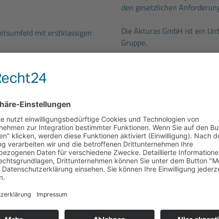
den gesetzlichen Anforderun
Die Akturas GmbH ist ein U
itsumfeld mit erstklassigen
Gruppe.
Leasing bis 4.000 € mit
Die Bodo Wascher Gruppe ist 
günstigte Kaufoption nach
Unternehmensverbund, beste
Spezialist für alle Themen r
H.v. 324 € pro Jahr und
Sicherheitstechnik sind wir 
ersvorsorge
unser Heimathafen ist Lübec
ellung
und leistungsgerechte
betreuen Privat-, Gewerbe- 
insgesamt über 220 Auszubil
d fachspezifische Einarbeitung
unseres Unternehmens und lei
bekommen jederzeit fachliche
wichtigen Beitrag zur Weite
 Ansprechpartnern
inarprogramm
mit vielen
Kommen Sie zu uns und lerne
auf Sie.
Vorteilskarte
, mit der Sie
ekommen (z.B. bei Hagebau,