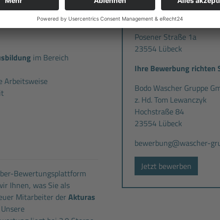
Standort:
ulen etc.)
Akturas GmbH
Posener Straße 1a
23554 Lübeck
usbildung
im Bereich
Ihre Bewerbung richten S
e Arbeitsweise
Bodo Wascher Gruppe G
it
z. Hd. Tom Lewanczyk
Hochstraße 84
23554 Lübeck
bewerbung@wascher-gru
Jetzt bewerben
eber-Bewertungsplattform
ir Ihnen, was Sie als
uer Mitarbeiter der
Akturas
 Unsere