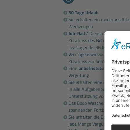
30 Tage Urlaub
Sie erhalten ein modernes Arbe
Werkzeugen
Job-Rad
/ Dienstrad / E-Bike-
Zuschuss des Betriebs und ver
Leasingende (36 Monate)
Vermögenswirksame Leistung i.
Zuschuss zur betrieblichen Alt
Eine
unbefristete Vollzeitanst
Vergütung
Sie erhalten eine intensive un
in alle Aufgabenbereiche und 
Unterstützung von erfahrenen
Das Bodo Wascher Gruppe
Sem
spannenden Fortbildungen
Sie erhalten die Bodo Wascher
jede Menge Vergünstigungen b