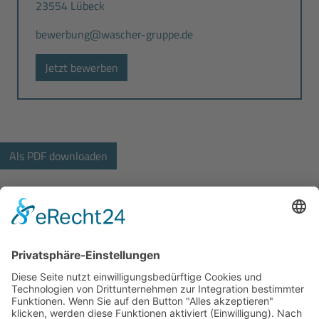
23554 Lübeck
bewerbung@wascher-gruppe.de
Jetzt bewerben
Bodo Wascher Gruppe GmbH
Hochstrasse 84
23554 Lübeck
+49 451 290492-33
bewerbung@wascher-gruppe.de