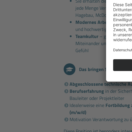
Sie erhalten die Bodo Wasc
jede Menge Vergünstigungen
Hagebau, McDonalds, Joy Fit
Modernes Arbeitsumfeld
m
und hochwertiger Arbeitskl
Teamkultur
– gemeinsame Ev
Miteinander und kurze Ents
Gefühl
Das bringen Sie mit
Abgeschlossene technische A
Berufserfahrung
in der Sicher
Bauleiter oder Projektleiter
Idealerweise eine
Fortbildung 
(m/w/d)
Motivation Verantwortung zu
Diese Position ist besonders inter