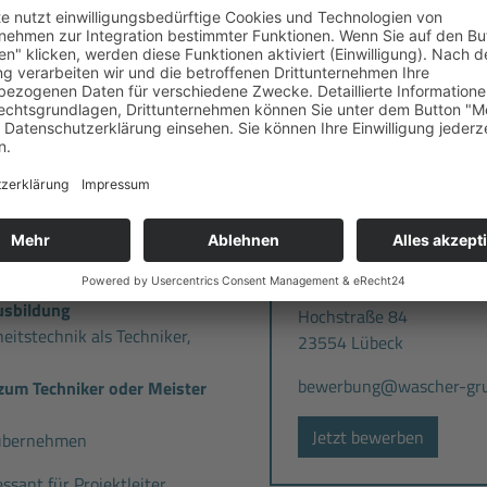
her
Vorteilskarte
, mit der Sie
 bekommen (z.B. bei
ness, Fahrschulen etc.)
Standort:
it erstklassigen Werkzeugen
eidung
Fritsche Sicherheitstec
ents, ein offenes
Oststraße 67
cheidungswege für ein WIR-
22844 Norderstedt
Ihre Bewerbung richten S
Bodo Wascher Gruppe G
z. Hd. Tom Lewanczyk
usbildung
Hochstraße 84
heitstechnik als Techniker,
23554 Lübeck
bewerbung@wascher-gru
zum Techniker oder Meister
Jetzt bewerben
 übernehmen
essant für Projektleiter