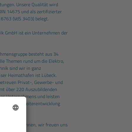
htungen. Unsere Qualität wird
IN 14675 und als zertifizierter
16763 (VdS 3403) belegt.
hnik GmbH ist ein Unternehmen der
ehmensgruppe besteht aus 34
 alle Themen rund um die Elektro,
nik sind wir in ganz
ser Heimathafen ist Lübeck.
betreuen Privat-, Gewerbe- und
amt über 220 Auszubildenden
eres Unternehmens und leisten
 Beitrag zur Weiterentwicklung
n Sie uns kennen, wir freuen uns