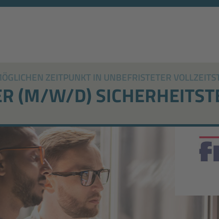
GLICHEN ZEITPUNKT IN UNBEFRISTETER VOLLZEITST
ER (M/W/D) SICHERHEITST