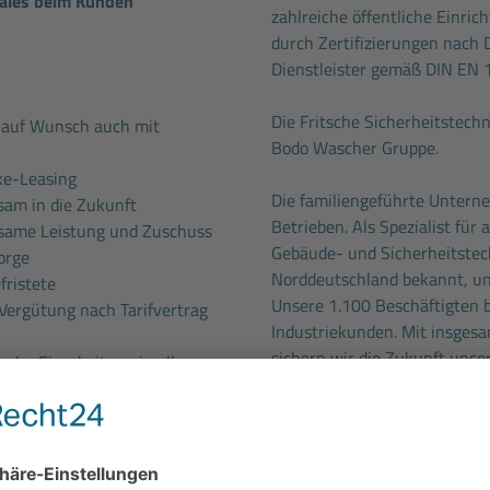
Sales beim Kunden
zahlreiche öffentliche Einric
durch Zertifizierungen nach D
Dienstleister gemäß DIN EN 
Die Fritsche Sicherheitstec
auf Wunsch auch mit
Bodo Wascher Gruppe.
ke-Leasing
Die familiengeführte Untern
am in die Zukunft
Betrieben. Als Spezialist für
ksame Leistung und Zuschuss
Gebäude- und Sicherheitstech
orge
Norddeutschland bekannt, un
ristete
Unsere 1.100 Beschäftigten 
 Vergütung nach Tarifvertrag
Industriekunden. Mit insges
sichern wir die Zukunft uns
ische Einarbeitung in alle
gleichzeitig einen wichtigen
men jederzeit fachliche
unserer Branche.
nen Ansprechpartnern
eminarprogramm
mit vielen
Kommen Sie zu uns und lerne
auf Sie.