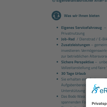
Eigenverantwortlicher After-
Was wir Ihnen bieten
Eigenes Servicefahrzeug
– 
Privatnutzung
Job-Rad
/ Dienstrad / E-Bi
Zusatzleistungen
– gemeins
investieren: Vermögenswir
zur betrieblichen Altersvors
Sichere Perspektive
– unbef
Vollzeitanstellung und faire
30 Tage Urlaub
Sie erhalten eine fachspezif
Aufgabenbereiche und bekom
Unterstützung von erfahre
Das Bodo Wascher Gruppe
S
spannenden Fortbildungen