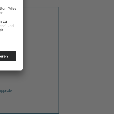
hnik GmbH
ie bitte an:
mbH
ppe.de