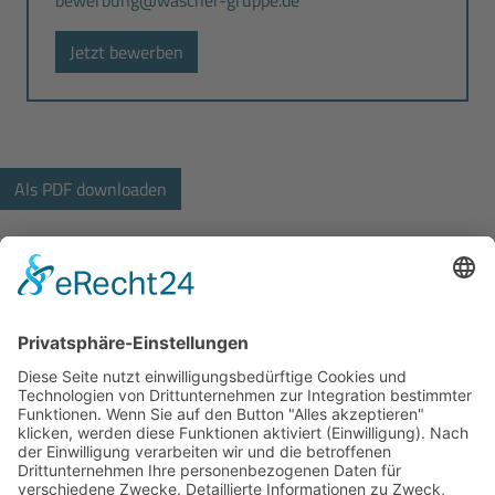
Jetzt bewerben
Bodo Wascher Gruppe GmbH
Hochstrasse 84
23554 Lübeck
+49 451 290492-33
bewerbung@wascher-gruppe.de