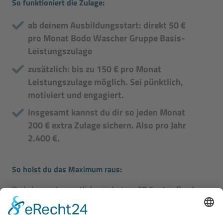
So funktioniert die Zulage:
ab deinem Ausbildungsstart: direkt 50 €
pro Monat Bodo Wascher Gruppe Basis-
Leistungszulage
zusätzlich: bis zu 150 € pro Monat
Leistungszulage möglich. Sei pünktlich,
motiviert und engagiert.
Insgesamt kannst du dir so jeden Monat
200 € extra Zulage sichern. Also pro Jahr
2.400 €.
So holst du das Maximum raus:
Du bekommst monatlich mindestens 50 € extra. Durch
Pünktlichkeit, Zuverlässigkeit, aber auch Fleiß und
Engagement steigerst du deine Ausbildungsvergütung um