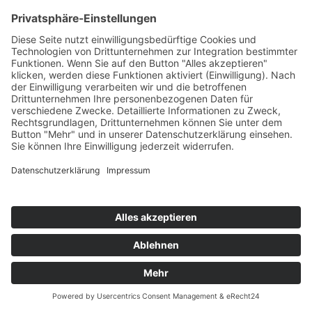
weitere bis zu 150 € pro Monat.
Lebe unsere Werte
und sichere dir 200 € extra.
UNSERE AUSBILDUNGS­BERUFE DER
BODO WASCHER GRUPPE IN
HANNOVER
Elektroniker für Energie-
und Gebäudetechnik
(m/w/d)
Elektroniker für Energie- und
Gebäudetechnik (m/w/d) sind Fachkräfte
für die Hauselektrik. In diesem Beruf hat
man nicht nur mit Steckdosen ...